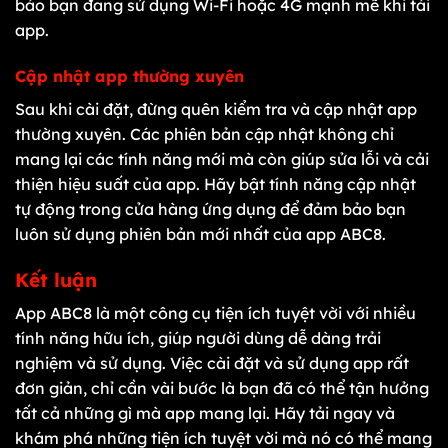
bảo bạn đang sử dụng Wi-Fi hoặc 4G mạnh mẽ khi tải
app.
Cập nhật app thường xuyên
Sau khi cài đặt, đừng quên kiểm tra và cập nhật app
thường xuyên. Các phiên bản cập nhật không chỉ
mang lại các tính năng mới mà còn giúp sửa lỗi và cải
thiện hiệu suất của app. Hãy bật tính năng cập nhật
tự động trong cửa hàng ứng dụng để đảm bảo bạn
luôn sử dụng phiên bản mới nhất của app ABC8.
Kết luận
App ABC8 là một công cụ tiện ích tuyệt vời với nhiều
tính năng hữu ích, giúp người dùng dễ dàng trải
nghiệm và sử dụng. Việc cài đặt và sử dụng app rất
đơn giản, chỉ cần vài bước là bạn đã có thể tận hưởng
tất cả những gì mà app mang lại. Hãy tải ngay và
khám phá những tiện ích tuyệt vời mà nó có thể mang