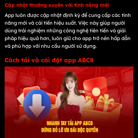
Cập nhật thường xuyên với tính năng mới
App luôn được cập nhật định kỳ để cung cấp các tính
năng mới và cải tiến hiệu suất. Việc này giúp người
dùng trải nghiệm những công nghệ tiên tiến và giải
pháp hiệu quả hơn, luôn giữ cho app trở nên hấp dẫn
và phù hợp với nhu cầu người sử dụng.
Cách tải và cài đặt app ABC8