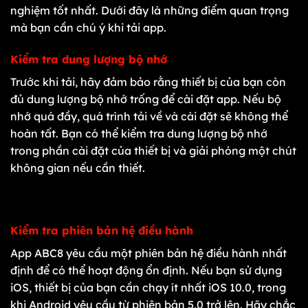
nghiệm tốt nhất. Dưới đây là những điểm quan trọng
mà bạn cần chú ý khi tải app.
Kiểm tra dung lượng bộ nhớ
Trước khi tải, hãy đảm bảo rằng thiết bị của bạn còn
đủ dung lượng bộ nhớ trống để cài đặt app. Nếu bộ
nhớ quá đầy, quá trình tải về và cài đặt sẽ không thể
hoàn tất. Bạn có thể kiểm tra dung lượng bộ nhớ
trong phần cài đặt của thiết bị và giải phóng một chút
không gian nếu cần thiết.
Kiểm tra phiên bản hệ điều hành
App ABC8 yêu cầu một phiên bản hệ điều hành nhất
định để có thể hoạt động ổn định. Nếu bạn sử dụng
iOS, thiết bị của bạn cần chạy ít nhất iOS 10.0, trong
khi Android yêu cầu từ phiên bản 5.0 trở lên. Hãy chắc