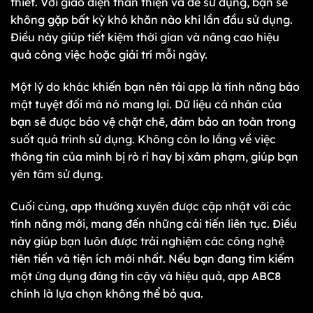
thiết. Với giao diện thân thiện và dễ sử dụng, bạn sẽ
không gặp bất kỳ khó khăn nào khi lần đầu sử dụng.
Điều này giúp tiết kiệm thời gian và nâng cao hiệu
quả công việc hoặc giải trí mỗi ngày.
Một lý do khác khiến bạn nên tải app là tính năng bảo
mật tuyệt đối mà nó mang lại. Dữ liệu cá nhân của
bạn sẽ được bảo vệ chặt chẽ, đảm bảo an toàn trong
suốt quá trình sử dụng. Không còn lo lắng về việc
thông tin của mình bị rò rỉ hay bị xâm phạm, giúp bạn
yên tâm sử dụng.
Cuối cùng, app thường xuyên được cập nhật với các
tính năng mới, mang đến những cải tiến liên tục. Điều
này giúp bạn luôn được trải nghiệm các công nghệ
tiên tiến và tiện ích mới nhất. Nếu bạn đang tìm kiếm
một ứng dụng đáng tin cậy và hiệu quả, app ABC8
chính là lựa chọn không thể bỏ qua.