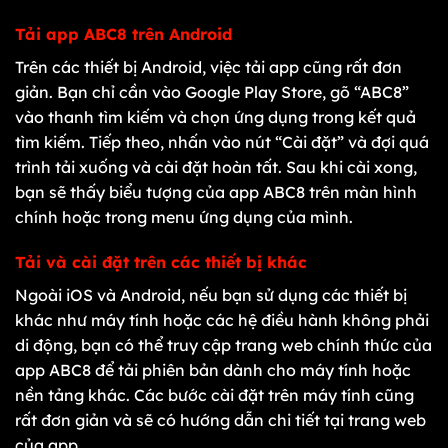
Tải app ABC8 trên Android
Trên các thiết bị Android, việc tải app cũng rất đơn
giản. Bạn chỉ cần vào Google Play Store, gõ “ABC8”
vào thanh tìm kiếm và chọn ứng dụng trong kết quả
tìm kiếm. Tiếp theo, nhấn vào nút “Cài đặt” và đợi quá
trình tải xuống và cài đặt hoàn tất. Sau khi cài xong,
bạn sẽ thấy biểu tượng của app ABC8 trên màn hình
chính hoặc trong menu ứng dụng của mình.
Tải và cài đặt trên các thiết bị khác
Ngoài iOS và Android, nếu bạn sử dụng các thiết bị
khác như máy tính hoặc các hệ điều hành không phải
di động, bạn có thể truy cập trang web chính thức của
app ABC8 để tải phiên bản dành cho máy tính hoặc
nền tảng khác. Các bước cài đặt trên máy tính cũng
rất đơn giản và sẽ có hướng dẫn chi tiết tại trang web
của app.