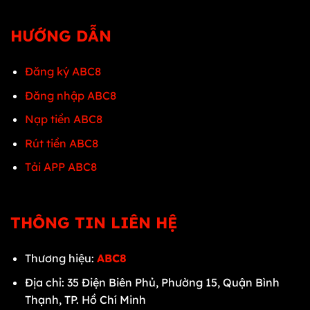
HƯỚNG DẪN
Đăng ký ABC8
Đăng nhập ABC8
Nạp tiền ABC8
Rút tiền ABC8
Tải APP ABC8
THÔNG TIN LIÊN HỆ
Thương hiệu:
ABC8
Địa chỉ: 35 Điện Biên Phủ, Phường 15, Quận Bình
Thạnh, TP. Hồ Chí Minh