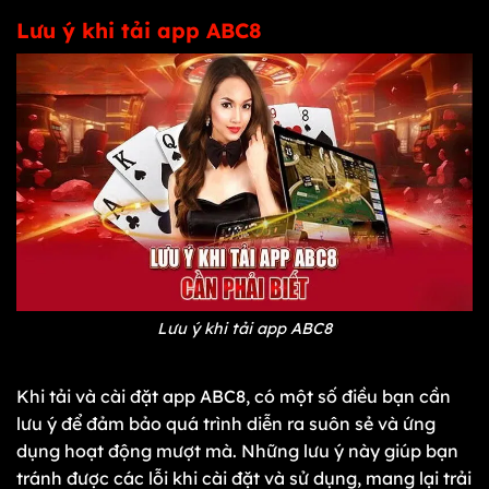
Lưu ý khi tải app ABC8
Lưu ý khi tải app ABC8
Khi tải và cài đặt app ABC8, có một số điều bạn cần
lưu ý để đảm bảo quá trình diễn ra suôn sẻ và ứng
dụng hoạt động mượt mà. Những lưu ý này giúp bạn
tránh được các lỗi khi cài đặt và sử dụng, mang lại trải