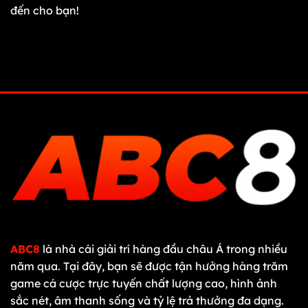
đến cho bạn!
ABC8
là nhà cái giải trí hàng đầu châu Á trong nhiều
năm qua. Tại đây, bạn sẽ được tận hưởng hàng trăm
game cá cược trực tuyến chất lượng cao, hình ảnh
sắc nét, âm thanh sống và tỷ lệ trả thưởng đa dạng.