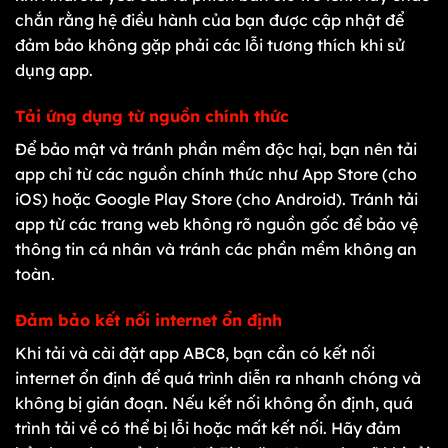
chắn rằng hệ điều hành của bạn được cập nhật để
đảm bảo không gặp phải các lỗi tương thích khi sử
dụng app.
Tải ứng dụng từ nguồn chính thức
Để bảo mật và tránh phần mềm độc hại, bạn nên tải
app chỉ từ các nguồn chính thức như App Store (cho
iOS) hoặc Google Play Store (cho Android). Tránh tải
app từ các trang web không rõ nguồn gốc để bảo vệ
thông tin cá nhân và tránh các phần mềm không an
toàn.
Đảm bảo kết nối internet ổn định
Khi tải và cài đặt app ABC8, bạn cần có kết nối
internet ổn định để quá trình diễn ra nhanh chóng và
không bị gián đoạn. Nếu kết nối không ổn định, quá
trình tải về có thể bị lỗi hoặc mất kết nối. Hãy đảm