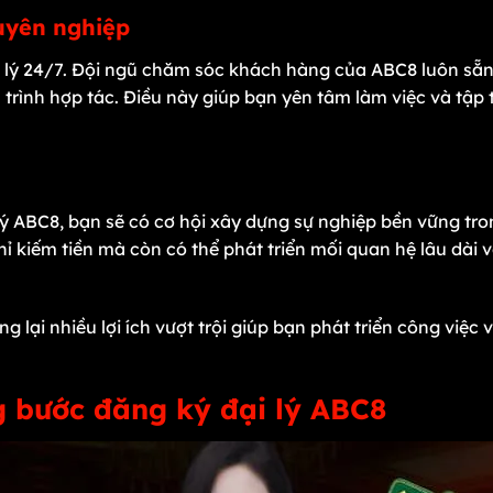
uyên nghiệp
 lý 24/7. Đội ngũ chăm sóc khách hàng của ABC8 luôn sẵn
 trình hợp tác. Điều này giúp bạn yên tâm làm việc và tập 
lý ABC8, bạn sẽ có cơ hội xây dựng sự nghiệp bền vững tro
ỉ kiếm tiền mà còn có thể phát triển mối quan hệ lâu dài 
g lại nhiều lợi ích vượt trội giúp bạn phát triển công việ
g bước đăng ký đại lý ABC8