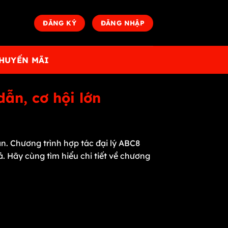
ĐĂNG KÝ
ĐĂNG NHẬP
HUYẾN MÃI
ẫn, cơ hội lớn
n. Chương trình hợp tác đại lý ABC8
 Hãy cùng tìm hiểu chi tiết về chương