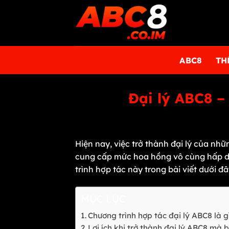
Bỏ
qua
nội
dung
ABC8
TH
Đại lý ABC8 –
Hiện nay, việc trở thành đại lý của nhữ
cung cấp mức hoa hồng vô cùng hấp dẫn
trình hợp tác này trong bài viết dưới đâ
MỤC LỤC
Chương trình hợp tác đại lý ABC8 là g
Lợi ích khi trở thành đại lý ABC8 mà