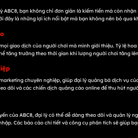
i lý ABC8, bạn không chỉ đơn giản là kiếm tiền mà còn nhận
ới đây là những lợi ích nổi bật mà bạn không nên bỏ qua kh
ao
mọi giao dịch của người chơi mà mình giới thiệu. Tỷ lệ ho
ể tăng trưởng theo thời gian khi lượng người chơi tăng lên
iệp
 marketing chuyên nghiệp, giúp đại lý quảng bá dịch vụ c
theo dõi và các chiến dịch quảng cáo online để thu hút ngườ
yến của ABC8, đại lý có thể dễ dàng theo dõi và quản lý ng
 nhập. Các báo cáo chi tiết và công cụ phân tích sẽ giúp bạ