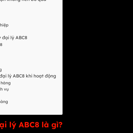
ghiệp
ý đại lý ABC8
C8
g
đại lý ABC8 khi hoạt động
 hàng
ch vụ
hàng
ại lý ABC8 là gì?