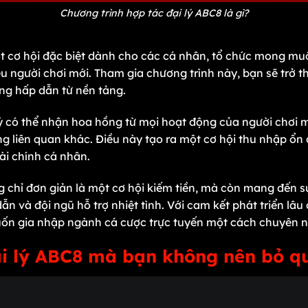
Chương trình hợp tác đại lý ABC8 là gì?
ột cơ hội đặc biệt dành cho các cá nhân, tổ chức mong muố
iệu người chơi mới. Tham gia chương trình này, bạn sẽ trở
ng hấp dẫn từ nền tảng.
lý có thể nhận hoa hồng từ mọi hoạt động của người chơi 
g liên quan khác. Điều này tạo ra một cơ hội thu nhập ổn đ
ài chính cá nhân.
 chỉ đơn giản là một cơ hội kiếm tiền, mà còn mang đến sự
ẫn và đội ngũ hỗ trợ nhiệt tình. Với cam kết phát triển lâu
uốn gia nhập ngành cá cược trực tuyến một cách chuyên n
đại lý ABC8 mà bạn không nên bỏ q