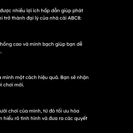
 được nhiều lợi ích hấp dẫn giúp phát
i trở thành đại lý của nhà cái ABC8:
a hồng cao và minh bạch giúp bạn dễ
.
ủa mình một cách hiệu quả. Bạn sẽ nhận
i chơi mới.
ười chơi của mình, từ đó tối ưu hóa
n hiểu rõ tình hình và đưa ra các quyết