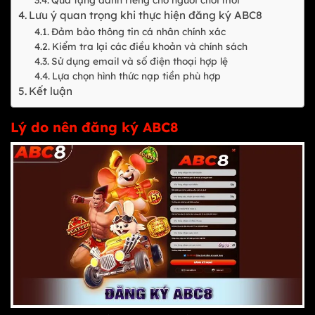
Lưu ý quan trọng khi thực hiện đăng ký ABC8
Đảm bảo thông tin cá nhân chính xác
Kiểm tra lại các điều khoản và chính sách
Sử dụng email và số điện thoại hợp lệ
Lựa chọn hình thức nạp tiền phù hợp
Kết luận
Lý do nên đăng ký ABC8