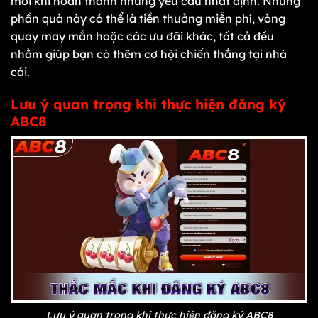
mới khi hoàn thành những yêu cầu nhất định. Những
phần quà này có thể là tiền thưởng miễn phí, vòng
quay may mắn hoặc các ưu đãi khác, tất cả đều
nhằm giúp bạn có thêm cơ hội chiến thắng tại nhà
cái.
Lưu ý quan trọng khi thực hiện đăng ký
ABC8
Lưu ý quan trọng khi thực hiện đăng ký ABC8