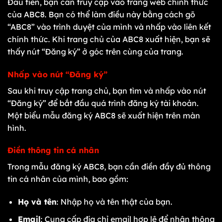
Đầu tiên, bạn cần truy cập vào trang web chính thức
của ABC8. Bạn có thể làm điều này bằng cách gõ
“ABC8” vào trình duyệt của mình và nhấp vào liên kết
chính thức. Khi trang chủ của ABC8 xuất hiện, bạn sẽ
thấy nút “Đăng ký” ở góc trên cùng của trang.
Nhấp vào nút “Đăng ký”
Sau khi truy cập trang chủ, bạn tìm và nhấp vào nút
“Đăng ký” để bắt đầu quá trình đăng ký tài khoản.
Một biểu mẫu đăng ký ABC8 sẽ xuất hiện trên màn
hình.
Điền thông tin cá nhân
Trong mẫu đăng ký ABC8, bạn cần điền đầy đủ thông
tin cá nhân của mình, bao gồm:
Họ và tên
: Nhập họ và tên thật của bạn.
Email
: Cung cấp địa chỉ email hợp lệ để nhận thông