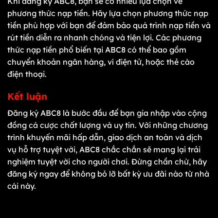
Khi đăng ký ABC8, bạn sẽ có nhiều lựa chọn về
phương thức nạp tiền. Hãy lựa chọn phương thức nạp
tiền phù hợp với bạn để đảm bảo quá trình nạp tiền và
rút tiền diễn ra nhanh chóng và tiện lợi. Các phương
thức nạp tiền phổ biến tại ABC8 có thể bao gồm
chuyển khoản ngân hàng, ví điện tử, hoặc thẻ cào
điện thoại.
Kết luận
Đăng ký ABC8 là bước đầu để bạn gia nhập vào cộng
đồng cá cược chất lượng và uy tín. Với những chương
trình khuyến mãi hấp dẫn, giao dịch an toàn và dịch
vụ hỗ trợ tuyệt vời, ABC8 chắc chắn sẽ mang lại trải
nghiệm tuyệt vời cho người chơi. Đừng chần chừ, hãy
đăng ký ngay để không bỏ lỡ bất kỳ ưu đãi nào từ nhà
cái này.