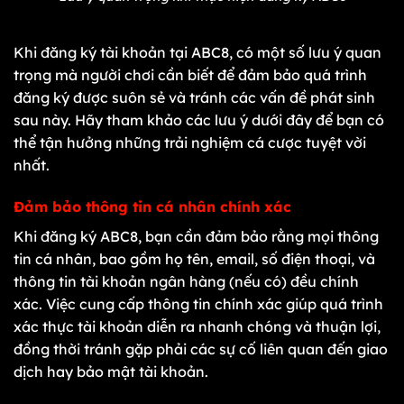
Khi đăng ký tài khoản tại ABC8, có một số lưu ý quan
trọng mà người chơi cần biết để đảm bảo quá trình
đăng ký được suôn sẻ và tránh các vấn đề phát sinh
sau này. Hãy tham khảo các lưu ý dưới đây để bạn có
thể tận hưởng những trải nghiệm cá cược tuyệt vời
nhất.
Đảm bảo thông tin cá nhân chính xác
Khi đăng ký ABC8, bạn cần đảm bảo rằng mọi thông
tin cá nhân, bao gồm họ tên, email, số điện thoại, và
thông tin tài khoản ngân hàng (nếu có) đều chính
xác. Việc cung cấp thông tin chính xác giúp quá trình
xác thực tài khoản diễn ra nhanh chóng và thuận lợi,
đồng thời tránh gặp phải các sự cố liên quan đến giao
dịch hay bảo mật tài khoản.