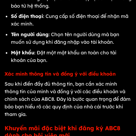
báo từ hệ thống.
Số điện thoại
: Cung cấp số điện thoại để nhận mã
xác minh.
Tên người dùng
: Chọn tên người dùng mà bạn
muốn sử dụng khi đăng nhập vào tài khoản.
Mật khẩu
: Đặt một mật khẩu an toàn cho tài
khoản của bạn.
Xác minh thông tin và đồng ý với điều khoản
Sau khi điền đầy đủ thông tin, bạn cần xác minh
thông tin của mình và đồng ý với các điều khoản và
chính sách của ABC8. Đây là bước quan trọng để đảm
bảo bạn hiểu rõ các quy định của nhà cái trước khi
tham gia.
Khuyến mãi đặc biệt khi đăng ký ABC8
dành cho hội viên mới