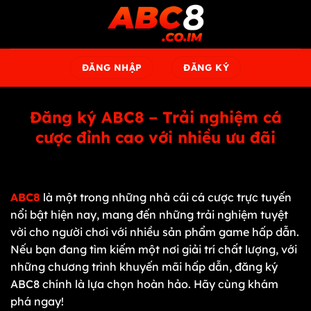
Bỏ
qua
nội
dung
ĐĂNG NHẬP
ĐĂNG KÝ
Đăng ký ABC8 – Trải nghiệm cá
cược đỉnh cao với nhiều ưu đãi
ABC8
là một trong những nhà cái cá cược trực tuyến
nổi bật hiện nay, mang đến những trải nghiệm tuyệt
vời cho người chơi với nhiều sản phẩm game hấp dẫn.
Nếu bạn đang tìm kiếm một nơi giải trí chất lượng, với
những chương trình khuyến mãi hấp dẫn, đăng ký
ABC8 chính là lựa chọn hoàn hảo. Hãy cùng khám
phá ngay!