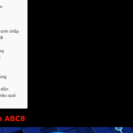
iệu
 tranh chấp
C8
ùng
ới
dùng
p dẫn
 hiệu quả
ch ABC8