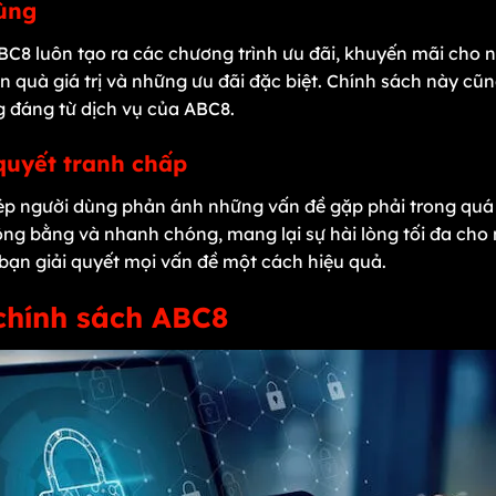
 dùng
ABC8 luôn tạo ra các chương trình ưu đãi, khuyến mãi cho
 quà giá trị và những ưu đãi đặc biệt. Chính sách này c
g đáng từ dịch vụ của ABC8.
 quyết tranh chấp
p người dùng phản ánh những vấn đề gặp phải trong quá t
ông bằng và nhanh chóng, mang lại sự hài lòng tối đa cho 
 bạn giải quyết mọi vấn đề một cách hiệu quả.
 chính sách ABC8