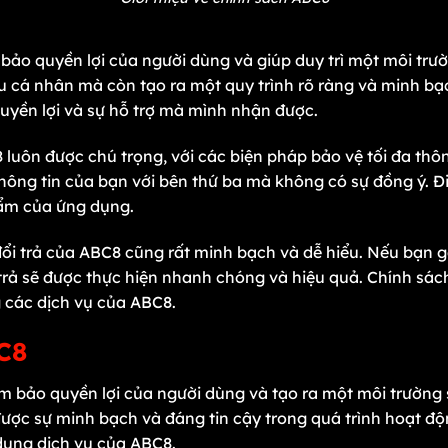
bảo quyền lợi của người dùng và giúp duy trì một môi trư
u cá nhân mà còn tạo ra một quy trình rõ ràng và minh bạc
uyền lợi và sự hỗ trợ mà mình nhận được.
luôn được chú trọng, với các biện pháp bảo vệ tối đa thôn
hông tin của bạn với bên thứ ba mà không có sự đồng ý. 
hẩm của ứng dụng.
đổi trả của ABC8 cũng rất minh bạch và dễ hiểu. Nếu bạn g
i trả sẽ được thực hiện nhanh chóng và hiệu quả. Chính sác
g các dịch vụ của ABC8.
C8
 bảo quyền lợi của người dùng và tạo ra một môi trường 
ược sự minh bạch và đáng tin cậy trong quá trình hoạt độ
dụng dịch vụ của ABC8.