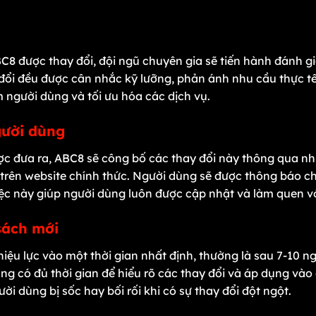
i
C8 được thay đổi, đội ngũ chuyên gia sẽ tiến hành đánh giá
đổi đều được cân nhắc kỹ lưỡng, phản ánh nhu cầu thực tế 
ệm người dùng và tối ưu hóa các dịch vụ.
gười dùng
ợc đưa ra, ABC8 sẽ công bố các thay đổi này thông qua n
trên website chính thức. Người dùng sẽ được thông báo chi
ệc này giúp người dùng luôn được cập nhật và làm quen vớ
 sách mới
hiệu lực vào một thời gian nhất định, thường là sau 7-10 
ùng có đủ thời gian để hiểu rõ các thay đổi và áp dụng vào
ời dùng bị sốc hay bối rối khi có sự thay đổi đột ngột.