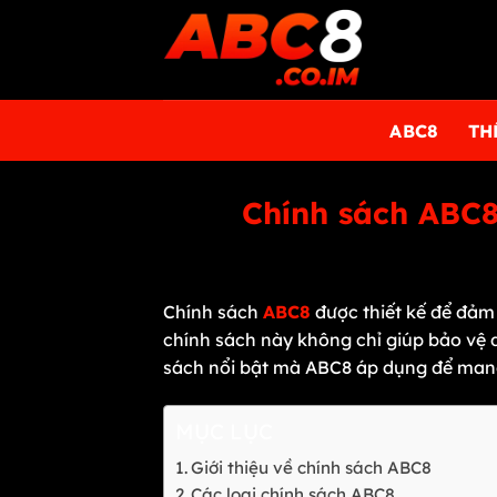
Bỏ
qua
nội
dung
ABC8
TH
Chính sách ABC8
Chính sách
ABC8
được thiết kế để đảm 
chính sách này không chỉ giúp bảo vệ 
sách nổi bật mà ABC8 áp dụng để mang 
MỤC LỤC
Giới thiệu về chính sách ABC8
Các loại chính sách ABC8