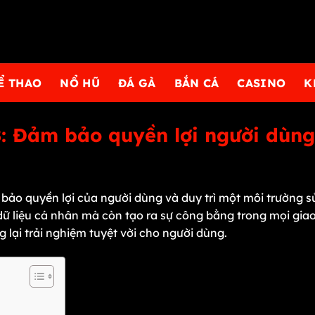
Ể THAO
NỔ HŨ
ĐÁ GÀ
BẮN CÁ
CASINO
K
: Đảm bảo quyền lợi người dùn
bảo quyền lợi của người dùng và duy trì một môi trường s
dữ liệu cá nhân mà còn tạo ra sự công bằng trong mọi gi
lại trải nghiệm tuyệt vời cho người dùng.