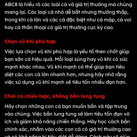
ABC8 là hiểu rõ các loài cá và giá trị thưởng mà chúng
mang lại. Các loại cá nhỏ dễ bắt nhưng thưởng thấp,
trong khi cá lớn và các cá đặc biệt như cá mập, cá voi
hay cá thần thoại có giá trị thưởng cực kỳ cao.
Chọn vũ khí phù hợp
Việc lựa chọn vũ khí phù hợp là yếu tố then chốt giúp
bạn săn cá hiệu quả. Mỗi loại súng hay vũ khí có sức
mạnh khác nhau. Vũ khí mạnh có thể giúp bạn tiêu
diệt các con cá lớn nhanh hơn, nhưng hãy nhớ rằng
việc sử dụng vũ khí mạnh sẽ tiêu tốn nhiều đạn hơn.
Chơi có chiến lược, không bắn lung tung
Hãy chọn những con cá bạn muốn bắn và tập trung
vào chúng. Việc bắn lung tung sẽ làm tiêu tốn đạn vô
ích và giảm khả năng chiến thắng. Hãy học cách bắn
chính xác, nhắm vào các con cá có giá trị thưởng cao
và có khả năng bị tiêu diệt dễ dàng. Cách này sẽ giúp