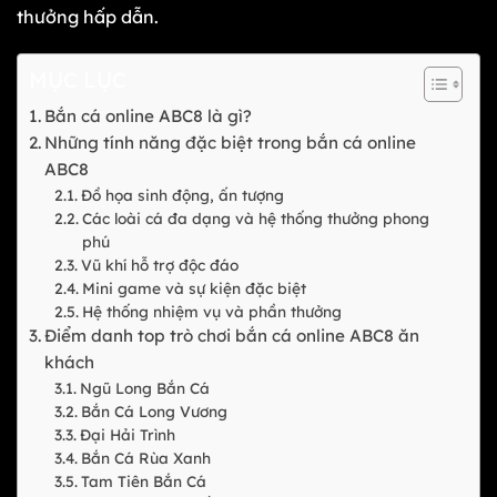
thưởng hấp dẫn.
MỤC LỤC
Bắn cá online ABC8 là gì?
Những tính năng đặc biệt trong bắn cá online
ABC8
Đồ họa sinh động, ấn tượng
Các loài cá đa dạng và hệ thống thưởng phong
phú
Vũ khí hỗ trợ độc đáo
Mini game và sự kiện đặc biệt
Hệ thống nhiệm vụ và phần thưởng
Điểm danh top trò chơi bắn cá online ABC8 ăn
khách
Ngũ Long Bắn Cá
Bắn Cá Long Vương
Đại Hải Trình
Bắn Cá Rùa Xanh
Tam Tiên Bắn Cá