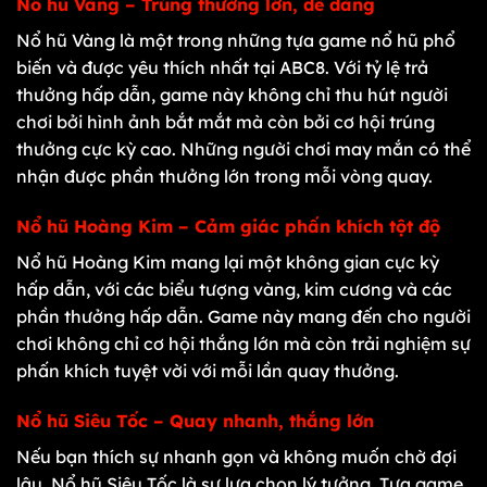
Nổ hũ Vàng – Trúng thưởng lớn, dễ dàng
Nổ hũ Vàng là một trong những tựa game nổ hũ phổ
biến và được yêu thích nhất tại ABC8. Với tỷ lệ trả
thưởng hấp dẫn, game này không chỉ thu hút người
chơi bởi hình ảnh bắt mắt mà còn bởi cơ hội trúng
thưởng cực kỳ cao. Những người chơi may mắn có thể
nhận được phần thưởng lớn trong mỗi vòng quay.
Nổ hũ Hoàng Kim – Cảm giác phấn khích tột độ
Nổ hũ Hoàng Kim mang lại một không gian cực kỳ
hấp dẫn, với các biểu tượng vàng, kim cương và các
phần thưởng hấp dẫn. Game này mang đến cho người
chơi không chỉ cơ hội thắng lớn mà còn trải nghiệm sự
phấn khích tuyệt vời với mỗi lần quay thưởng.
Nổ hũ Siêu Tốc – Quay nhanh, thắng lớn
Nếu bạn thích sự nhanh gọn và không muốn chờ đợi
lâu, Nổ hũ Siêu Tốc là sự lựa chọn lý tưởng. Tựa game