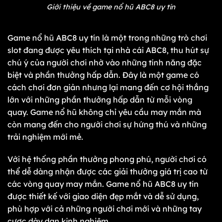
Giới thiệu về game nổ hũ ABC8 uy tín
Game nổ hũ ABC8 uy tín là một trong những trò chơi
slot đang được yêu thích tại nhà cái ABC8, thu hút sự
chú ý của người chơi nhờ vào những tính năng đặc
biệt và phần thưởng hấp dẫn. Đây là một game có
cách chơi đơn giản nhưng lại mang đến cơ hội thắng
lớn với những phần thưởng hấp dẫn từ mỗi vòng
quay. Game nổ hũ không chỉ yêu cầu may mắn mà
còn mang đến cho người chơi sự hứng thú và những
trải nghiệm mới mẻ.
Với hệ thống phần thưởng phong phú, người chơi có
thể dễ dàng nhận được các giải thưởng giá trị cao từ
các vòng quay may mắn. Game nổ hũ ABC8 uy tín
được thiết kế với giao diện đẹp mắt và dễ sử dụng,
phù hợp với cả những người chơi mới và những tay
cược dày dạn kinh nghiệm.