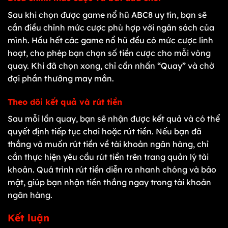
Sau khi chọn được game nổ hũ ABC8 uy tín, bạn sẽ
cần điều chỉnh mức cược phù hợp với ngân sách của
mình. Hầu hết các game nổ hũ đều có mức cược linh
hoạt, cho phép bạn chọn số tiền cược cho mỗi vòng
quay. Khi đã chọn xong, chỉ cần nhấn “Quay” và chờ
đợi phần thưởng may mắn.
Theo dõi kết quả và rút tiền
Sau mỗi lần quay, bạn sẽ nhận được kết quả và có thể
quyết định tiếp tục chơi hoặc rút tiền. Nếu bạn đã
thắng và muốn rút tiền về tài khoản ngân hàng, chỉ
cần thực hiện yêu cầu rút tiền trên trang quản lý tài
khoản. Quá trình rút tiền diễn ra nhanh chóng và bảo
mật, giúp bạn nhận tiền thắng ngay trong tài khoản
ngân hàng.
Kết luận