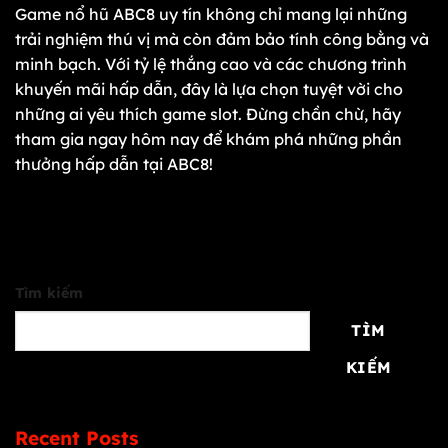
Game nổ hũ ABC8 uy tín không chỉ mang lại những
trải nghiệm thú vị mà còn đảm bảo tính công bằng và
minh bạch. Với tỷ lệ thắng cao và các chương trình
khuyến mãi hấp dẫn, đây là lựa chọn tuyệt vời cho
những ai yêu thích game slot. Đừng chần chừ, hãy
tham gia ngay hôm nay để khám phá những phần
thưởng hấp dẫn tại ABC8!
Tìm kiếm
TÌM
KIẾM
Recent Posts